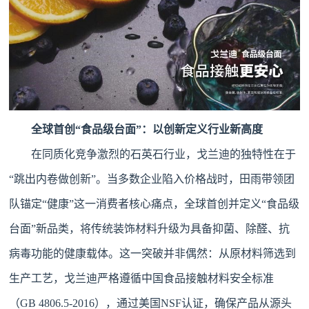
全球首创“食品级台面”：以创新定义行业新高度
在同质化竞争激烈的石英石行业，戈兰迪的独特性在于
“跳出内卷做创新”。当多数企业陷入价格战时，田雨带领团
队锚定“健康”这一消费者核心痛点，全球首创并定义“食品级
台面”新品类，将传统装饰材料升级为具备抑菌、除醛、抗
病毒功能的健康载体。这一突破并非偶然：从原材料筛选到
生产工艺，戈兰迪严格遵循中国食品接触材料安全标准
（GB 4806.5-2016），通过美国NSF认证，确保产品从源头