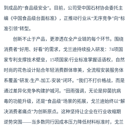
到成品的“食品级安全”。目前，公司受中国石材协会委托主
编《中国食品级台面标准》，正推动行业从“无序竞争”向“标
准引领”转型。
创新不止于产品，更渗透在全产业链的每个环节。围绕
消费者“好用、好看”的需求，戈兰迪持续投入研发：74项国
家专利支撑技术壁垒，15项国家/行业标准掌握话语权，自然
时尚的花色设计贴合年轻消费群体审美，全流程安装服务体
系覆盖“研发-生产-加工-安装”闭环。“我们不打价格战，而是
通过差异化竞争构建护城河。”田雨强调，无论是抑菌抗病
毒的功能升级，还是“食品级”场景的拓展，戈兰迪始终以“解
决消费者痛点”为创新原点。这种坚持让企业在行业收缩期
逆势突围——当多数同行因成本压力降低材料标准时，戈兰