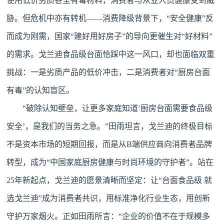
使用低价劣质甚至有毒材料，消费者与从业人员健康受到威
胁。但危机中亦有转机——消费降级背景下，“安全健康”反
而成为刚需，国家“建好用好房子”的导向更催生对“好材料”
的需求。戈兰迪食品级台面恰踩中这一风口，却也面临双重
挑战：一是劣质产品的低价冲击，二是消费者对“厨房台面
有毒”的认知盲区。
“破除认知壁垒，让更多家庭知道‘厨房台面需要食品级
安全’，是我们的当务之急。”田雨坦言，戈兰迪的终极目标
不是资本市场的短期回报，而是从B端供应商向消费者品牌
转型，成为“中国家庭厨房健康与时尚环境的守护者”。站在
25年新起点，戈兰迪的愿景清晰而坚定：让“台面食品级 就
选戈兰迪”成为消费者共识，用标准净化行业生态，用创新
守护万家烟火。正如田雨所言：“企业的价值不在于规模多