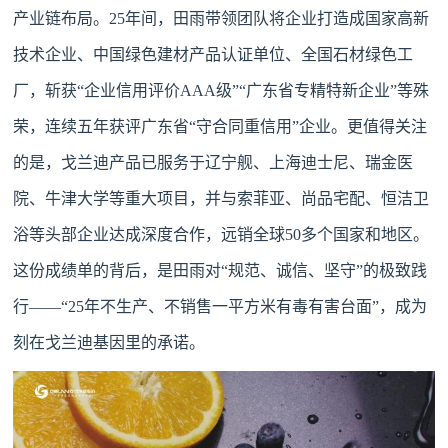
产业链布局。25年间，田雨带领团队将企业打造成国家高新
技术企业、中国绿色建材产品认证单位、全国石材绿色工
厂，斩获“企业信用评价AAA级”“广东省专精特新企业”等殊
荣，连续五年获评广东省“守合同重信用”企业。更值得关注
的是，戈兰迪产品已服务于辽宁舰、上海迪士尼、瑞金医
院、牛津大学等重大项目，并与索菲亚、尚品宅配、恒洁卫
浴等头部企业达成深度合作，远销全球50多个国家和地区。
这份成绩单的背后，是田雨对“规范、诚信、坚守”的极致践
行——“25年不生产、不销售一平方米有毒有害台面”，成为
刻在戈兰迪基因里的承诺。